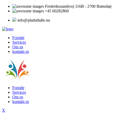
Frederikssundsvej 116B - 2700 Brønshøj
+45 60282860
info@pladstilalle.nu
Forside
Services
Om os
kontakt os
Forside
Services
Om os
kontakt os
X