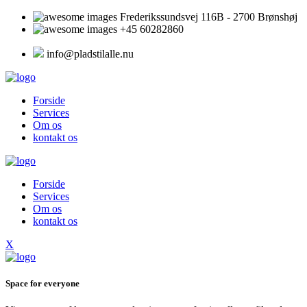
Frederikssundsvej 116B - 2700 Brønshøj
+45 60282860
info@pladstilalle.nu
Forside
Services
Om os
kontakt os
Forside
Services
Om os
kontakt os
X
Space for everyone