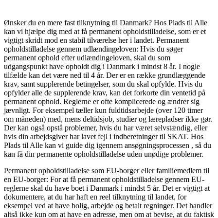
Ønsker du en mere fast tilknytning til Danmark? Hos Plads til Alle
kan vi hjælpe dig med at få permanent opholdstilladelse, som er et
vigtigt skridt mod en stabil tilværelse her i landet. Permanent
opholdstilladelse gennem udlændingeloven: Hvis du søger
permanent ophold efter udlændingeloven, skal du som
udgangspunkt have opholdt dig i Danmark i mindst 8 år. I nogle
tilfælde kan det være ned til 4 år. Der er en række grundlæggende
krav, samt supplerende betingelser, som du skal opfylde. Hvis du
opfylder alle de supplerende krav, kan det forkorte din ventetid på
permanent ophold. Reglerne er ofte komplicerede og ændrer sig
jævnligt. For eksempel tæller kun fuldtidsarbejde (over 120 timer
om måneden) med, mens deltidsjob, studier og lærepladser ikke gør.
Der kan også opstå problemer, hvis du har været selvstændig, eller
hvis din arbejdsgiver har lavet fejl i indberetninger til SKAT. Hos
Plads til Alle kan vi guide dig igennem ansøgningsprocessen , så du
kan få din permanente opholdstilladelse uden unødige problemer.
Permanent opholdstilladelse som EU-borger eller familiemedlem til
en EU-borger: For at få permanent opholdstilladelse gennem EU-
reglerne skal du have boet i Danmark i mindst 5 år. Det er vigtigt at
dokumentere, at du har haft en reel tilknytning til landet, for
eksempel ved at have bolig, arbejde og betalt regninger. Det handler
altså ikke kun om at have en adresse, men om at bevise, at du faktisk