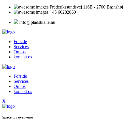
Frederikssundsvej 116B - 2700 Brønshøj
+45 60282860
info@pladstilalle.nu
Forside
Services
Om os
kontakt os
Forside
Services
Om os
kontakt os
X
Space for everyone